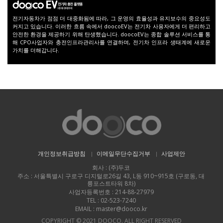
전기자동차가 점점 더 대중화됨에 따라, 그 운영의 효율성과 유지보수의 중요성도
커지고 있습니다.
이러한 흐름 속에서 doocoEV는 전기차 사용자에게 더 편리하고
안전한 환경을 제공하기 위해 탄생했습니다.
doocoEV는 종합 솔루션 서비스를 통
해 CPO사업자와 충전인프라관리사를 연결하며, 전기차 인프라 생태계에
새로운
가치를 더해갑니다.
개인정보취급방침
이메일무단수집거부
사업제안
회사 : (주)두코
주소 : 서울특별시 구로구 디지털로26길 43, L동 910~915호 (구로동, 대
륭포스트타워 8차)
사업자등록번호 : 214-88-27979
TEL : 02-523-7240
EMAIL : master@dooco.kr
COPYRIGHT © 2021 DOOCO. ALL RIGHT RESERVED